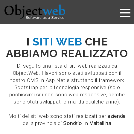
Togg
navi
I
SITI WEB
CHE
ABBIAMO REALIZZATO
Di seguito una lista di siti web realizzati da
ObjectWeb. I lavori sono stati sviluppati con il
nostro CMS in Asp.Net e sfruttano il framework
Bootstrap per la tecnologia responsive (solo
pochissimi siti non sono web responsive, perchè
sono stati sviluppati ormai da qualche anno).
Molti dei siti web sono stati realizzati per
aziende
della provincia di
Sondrio
, in
Valtellina