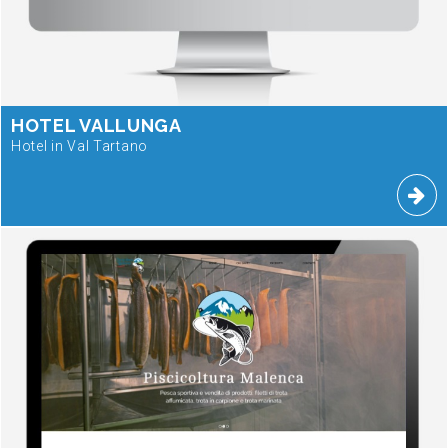
HOTEL VALLUNGA
Hotel in Val Tartano